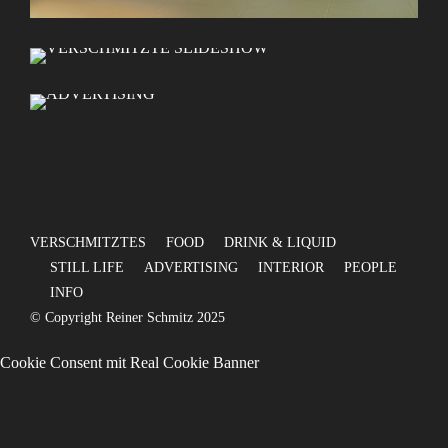
ADVERTISING
VERSCHMITZTE SLIDESHOW
Advertising, Anzeigen, Produktfoto, PR, Content
Photographer, Marketing, PR Foto, Werbung, Werbefotografie
VERSCHMITZTES
FOOD
DRINK & LIQUID
STILL LIFE
ADVERTISING
INTERIOR
PEOPLE
INFO
© Copyright Reiner Schmitz 2025
Cookie Consent mit Real Cookie Banner