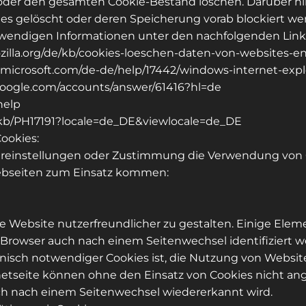
 oder den gesamten Cookie-Bestand löschen. Darüber hi
ies gelöscht oder deren Speicherung vorab blockiert w
otwendigen Informationen unter den nachfolgenden Link
mozilla.org/de/kb/cookies-loeschen-daten-von-websites-e
rt.microsoft.com/de-de/help/17442/windows-internet-ex
google.com/accounts/answer/61416?hl=de
help
om/kb/PH17191?locale=de_DE&viewlocale=de_DE
ookies:
sereinstellungen oder Zustimmung die Verwendung von 
ebseiten zum Einsatz kommen:
e Website nutzerfreundlicher zu gestalten. Einige Elem
e Browser auch nach einem Seitenwechsel identifiziert 
sch notwendiger Cookies ist, die Nutzung von Websites
etseite können ohne den Einsatz von Cookies nicht ang
uch nach einem Seitenwechsel wiedererkannt wird.