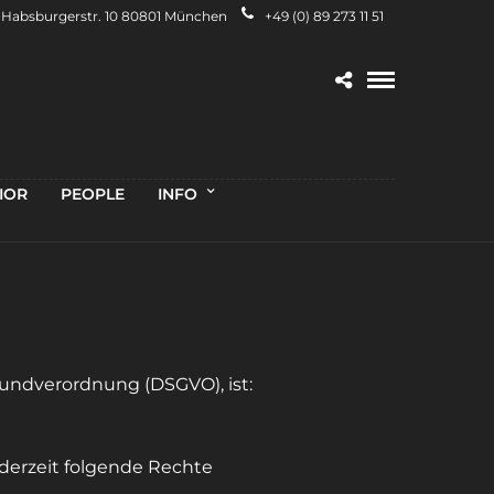
z Habsburgerstr. 10 80801 München
+49 (0) 89 273 11 51
IOR
PEOPLE
INFO
undverordnung (DSGVO), ist:
erzeit folgende Rechte