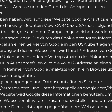
bezogenen Daten erfolgt freiwillig. Wir können Ihre Anf
 E-Mail-Adresse und den Grund der Anfrage mitteilen.
s
eben haben, wird auf dieser Website Google Analytics e
e Parkway, Mountain View, CA 94043 USA (nachfolgend: 
extdateien, die auf Ihrem Computer gespeichert werden 
e ermöglichen. Die durch das Cookie erzeugten Infor
egel an einen Server von Google in den USA übertragen
erung auf diesen Webseiten, wird Ihre IP-Adresse von G
en Union oder in anderen Vertragsstaaten des Abkomme
ur in Ausnahmefällen wird die volle IP-Adresse an eine
e im Rahmen von Google Analytics von Ihrem Browser übe
zusammengeführt.
gsbedingungen und Datenschutz finden Sie unter
/terms/de.html und unter https://policies.google.com/?h
r Website wird Google diese Informationen benutzen, u
ie Webseitenaktivitäten zusammenzustellen und um w
dene Dienstleistungen gegenüber dem Webseitenbetre